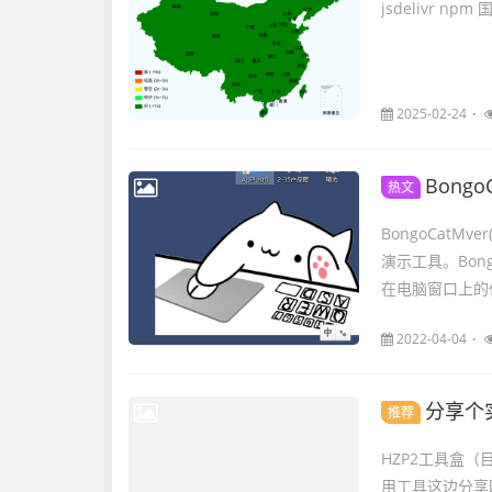
jsdelivr npm
2025-02-24
Bong
热文
BongoCatM
演示工具。Bon
在电脑窗口上的任
2022-04-04
分享个
推荐
HZP2工具盒（
用工具这边分享四张