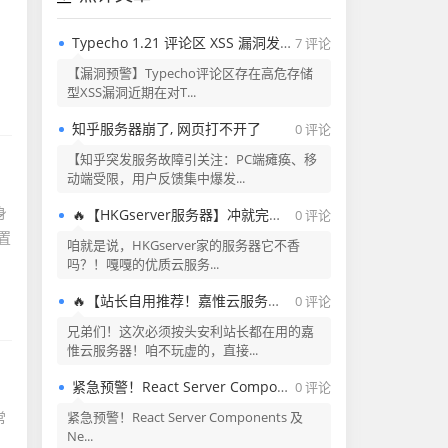
Typecho 1.21 评论区 XSS 漏洞发现与安全提醒
7 评论
【漏洞预警】Typecho评论区存在高危存储
型XSS漏洞近期在对T...
知乎服务器崩了, 网页打不开了
0 评论
【知乎突发服务故障引关注：PC端瘫痪、移
动端受限，用户反馈集中爆发...
身
🔥【HKGserver服务器】冲就完事了！兄弟们看过来！🔥
0 评论
置
咱就是说，HKGserver家的服务器它不香
吗？！嘎嘎的优质云服务...
🔥【站长自用推荐！嘉惟云服务器——性能怪兽+安全堡垒】🔥
0 评论
兄弟们！这次必须按头安利站长都在用的嘉
惟云服务器！咱不玩虚的，直接...
紧急预警！React Server Components 及 Next.js 高危远程代码执行漏洞（CVE-2025-55182/CVE-2025-66478）
0 评论
常
紧急预警！React Server Components 及
Ne...