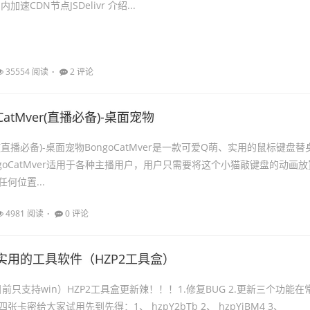
 国内加速CDN节点JSDelivr 介绍...
35554 阅读
2 评论
oCatMver(直播必备)-桌面宠物
ver(直播必备)-桌面宠物BongoCatMver是一款可爱Q萌、实用的鼠标键盘替
goCatMver适用于各种主播用户，用户只需要将这个小猫敲键盘的动画放
何位置...
4981 阅读
0 评论
实用的工具软件（HZP2工具盒）
目前只支持win）HZP2工具盒更新辣！！！1.修复BUG 2.更新三个功能在
卡密给大家试用先到先得：1、 hzpY2bTb 2、 hzpYjBM4 3、