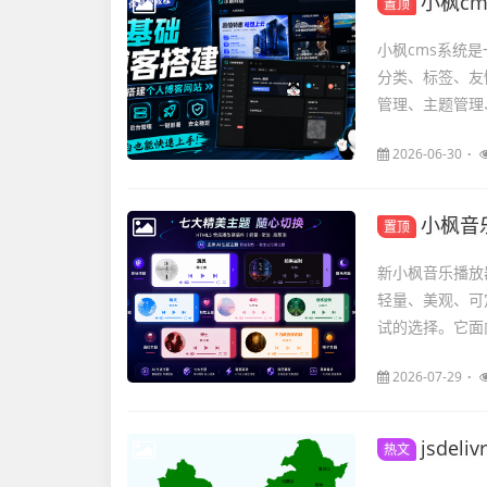
小枫c
置顶
小枫cms系统
分类、标签、友
管理、主题管理
2026-06-30
小枫音乐
置顶
新小枫音乐播放器
轻量、美观、可定
试的选择。它面
2026-07-29
jsdel
热文