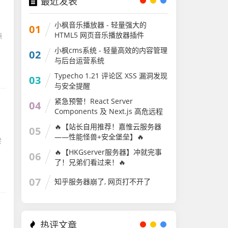
最近发表
、
小枫音乐播放器 - 轻量强大的
01
HTML5 网页音乐播放器插件
源
小枫cms系统 - 轻量高效的内容管理
02
与后台运营系统
Typecho 1.21 评论区 XSS 漏洞发现
03
与安全提醒
紧急预警！React Server
04
Components 及 Next.js 高危远程
代码执行漏洞（CVE-2025-
🔥【站长自用推荐！嘉惟云服务器
05
55182/CVE-2025-66478）
——性能怪兽+安全堡垒】🔥
尝
🔥【HKGserver服务器】冲就完事
06
了！兄弟们看过来！🔥
07
知乎服务器崩了, 网页打不开了
热评文章