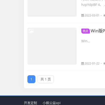
hzpYdpBF 4、 .
2022-03-01
Win版P
热文
Win...
2022-01-22
1
共 1 页
开发定制
小枫公益api