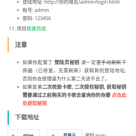
登陆地址: http://你的域名/admin/login.html
账号: admin
密码: 123456
11.
项目
搭建完成
注意
如果你配置了
登陆页秘钥
请一定要
手动刷新下
页面
（已修复，无需刷新）
获取新的登陆地址,
否则你会很懵逼为什么第二天进不去了
。
如果是第
二次校验卡密, 二次授权秘钥, 获取秘钥
需要通过之前购买的卡密去查询你的你要
点击此
处获取秘钥
下载地址
密码:gvqy
gitee
蓝奏云