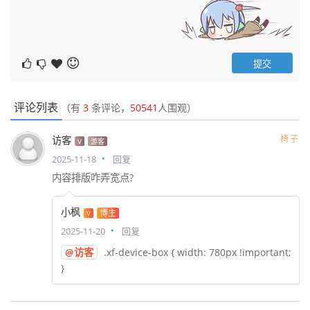
评论列表
（有
3
条评论，
50541
人围观）
椅子
访客
V
游客
2025-11-18
回复
内容排版咋弄宽点?
小枫
博主
V
2025-11-20
回复
@访客
.xf-device-box { width: 780px !important;
}