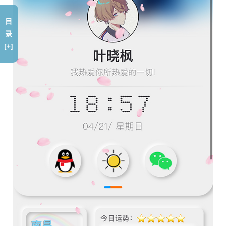
目
录
[+]